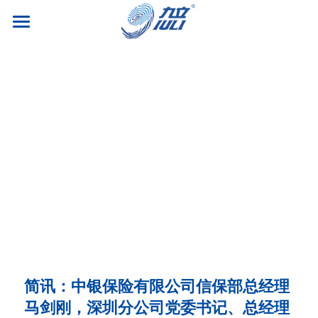
首页
关于九立
新闻动态
企业简介
文化理念
供应链服务
认证资质
人才招聘
智能关务
公司荣誉
智慧物流
联系我们
运营类
社会责任
信息服务
研发类
跟踪系统
市场类
简体中文
简讯：中银保险有限公司信保部总经理
马剑刚，深圳分公司党委书记、总经理
职能类
简体中文