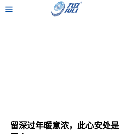
首页
关于九立
新闻动态
企业简介
文化理念
供应链服务
认证资质
人才招聘
智能关务
公司荣誉
智慧物流
联系我们
运营类
社会责任
信息服务
研发类
跟踪系统
市场类
简体中文
留深过年暖意浓，此心安处是
职能类
简体中文