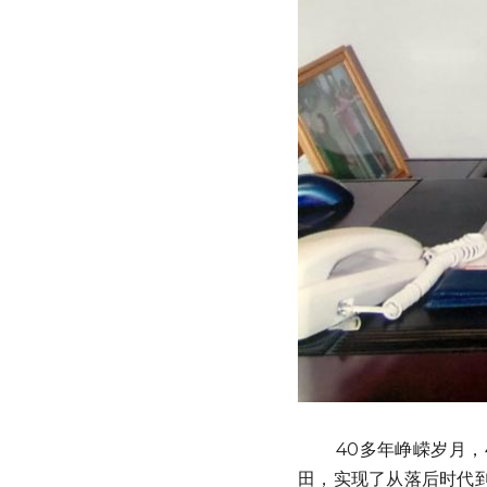
        40多年峥嵘岁月，40多年万象更新！改革开放的浩荡浪潮，让华夏神州在“历史的一瞬”翻天覆地、沧海桑
田，实现了从落后时代